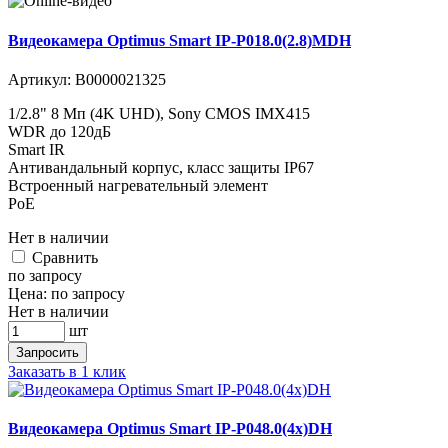
Видеокамера Optimus Smart IP-P018.0(2.8)MDH
Артикул:
В0000021325
1/2.8" 8 Мп (4K UHD), Sony CMOS IMX415
WDR до 120дБ
Smart IR
Антивандальный корпус, класс защиты IР67
Встроенный нагревательный элемент
PoE
Нет в наличии
Cравнить
по запросу
Цена:
по запросу
Нет в наличии
шт
Запросить
Заказать в 1 клик
Видеокамера Optimus Smart IP-P048.0(4x)DH