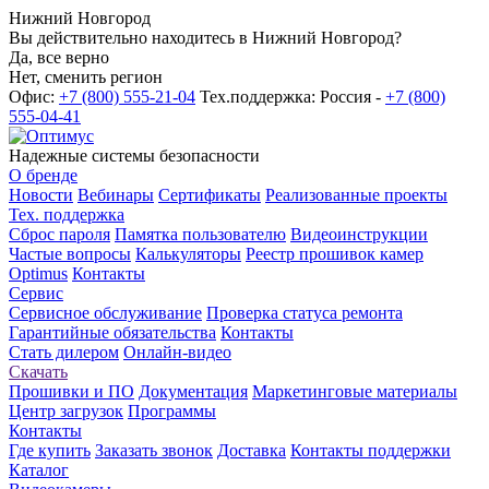
Нижний Новгород
Вы действительно находитесь в Нижний Новгород?
Да, все верно
Нет, сменить регион
Офис:
+7 (800) 555-21-04
Тех.поддержка: Россия -
+7 (800)
555-04-41
Надежные системы безопасности
О бренде
Новости
Вебинары
Сертификаты
Реализованные проекты
Тех. поддержка
Сброс пароля
Памятка пользователю
Видеоинструкции
Частые вопросы
Калькуляторы
Реестр прошивок камер
Optimus
Контакты
Сервис
Сервисное обслуживание
Проверка статуса ремонта
Гарантийные обязательства
Контакты
Стать дилером
Онлайн-видео
Скачать
Прошивки и ПО
Документация
Маркетинговые материалы
Центр загрузок
Программы
Контакты
Где купить
Заказать звонок
Доставка
Контакты поддержки
Каталог