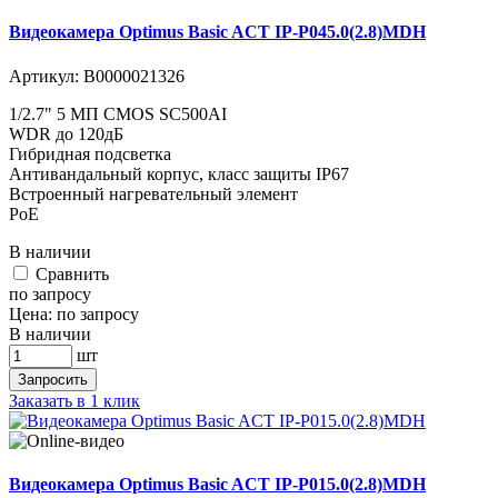
Видеокамера Optimus Basic ACT IP-P045.0(2.8)MDH
Артикул:
В0000021326
1/2.7" 5 МП CMOS SC500AI
WDR до 120дБ
Гибридная подсветка
Антивандальный корпус, класс защиты IР67
Встроенный нагревательный элемент
PoE
В наличии
Cравнить
по запросу
Цена:
по запросу
В наличии
шт
Запросить
Заказать в 1 клик
Видеокамера Optimus Basic ACT IP-P015.0(2.8)MDH