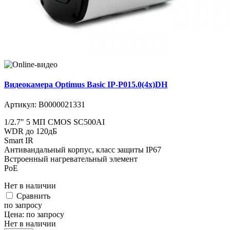
Видеокамера Optimus Basic IP-P015.0(4x)DH
Артикул:
В0000021331
1/2.7" 5 МП CMOS SC500AI
WDR до 120дБ
Smart IR
Антивандальный корпус, класс защиты IР67
Встроенный нагревательный элемент
PoE
Нет в наличии
Cравнить
по запросу
Цена:
по запросу
Нет в наличии