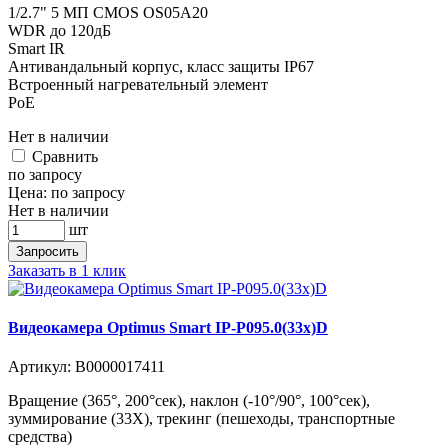
1/2.7" 5 МП CMOS OS05A20
WDR до 120дБ
Smart IR
Антивандальный корпус, класс защиты IР67
Встроенный нагревательный элемент
PoE
Нет в наличии
Cравнить
по запросу
Цена:
по запросу
Нет в наличии
шт
Запросить
Заказать в 1 клик
Видеокамера Optimus Smart IP-P095.0(33x)D
Артикул:
В0000017411
Вращение (365°, 200°сек), наклон (-10°/90°, 100°сек),
зуммирование (33X), трекинг (пешеходы, транспортные
средства)