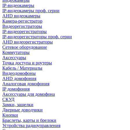
Видеокамеры
IP-видеокамеры
IP-видеокамеры проф. серии
AHD видеокамеры
Камера-регистратор
Видеорегистраторы
IP-видеорегистраторы
IP-видеорегистраторы проф. серии
AHD видеорегистраторы
Сетевое оборудование
Коммутаторы
Аксессуары
Точка доступа и роутеры
Кабель / Материалы
Видеодомофоны
AHD домофония
Аналоговая домофония
IP домофония
Аксессуары для домофона
СКУД
Замки, защелки
Дверные доводчики
Кнопки
Браслеты, карты и брелоки
Устройства радиоуправления