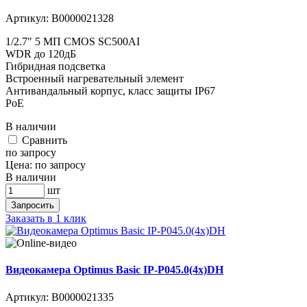
Артикул:
В0000021328
1/2.7" 5 МП CMOS SC500AI
WDR до 120дБ
Гибридная подсветка
Встроенный нагревательный элемент
Антивандальный корпус, класс защиты IР67
PoE
В наличии
Cравнить
по запросу
Цена:
по запросу
В наличии
шт
Запросить
Заказать в 1 клик
Видеокамера Optimus Basic IP-P045.0(4x)DH
Артикул:
В0000021335