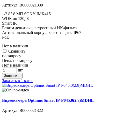
Артикул:
В0000021339
1/2.8" 8 МП SONY IMX415
WDR до 120дБ
Smart IR
Режим день/ночь, встроенный ИК-фильтр
Антивандальный корпус, класс защиты IР67
PoE
Нет в наличии
Cравнить
по запросу
Цена:
по запросу
Нет в наличии
шт
Запросить
Заказать в 1 клик
Видеокамера Optimus Smart IP-P045.0(2.8)MDHL
Артикул:
В0000021322