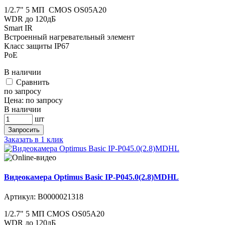
1/2.7" 5 МП CMOS OS05A20
WDR до 120дБ
Smart IR
Встроенный нагревательный элемент
​​​​​​Класс защиты IР67
PoE
В наличии
Cравнить
по запросу
Цена:
по запросу
В наличии
шт
Запросить
Заказать в 1 клик
Видеокамера Optimus Basic IP-P045.0(2.8)MDHL
Артикул:
В0000021318
1/2.7" 5 МП CMOS OS05A20
WDR до 120дБ