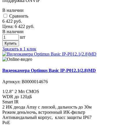
Поддержка ONVIF
В наличии
Cравнить
6 422
руб.
Цена:
6 422
руб.
В наличии
шт
Купить
Заказать в 1 клик
Видеокамера Optimus Basic IP-P012.1(2.8)MD
Артикул:
В0000014676
1/2.8" 2 Мп CMOS
WDR до 120дБ
Smart IR
2 ИК диода Array с линзой, дальность до 30м
Режим день/ночь, встроенный ИК-фильтр
Антивандальный корпус, класс защиты IР67
PoE