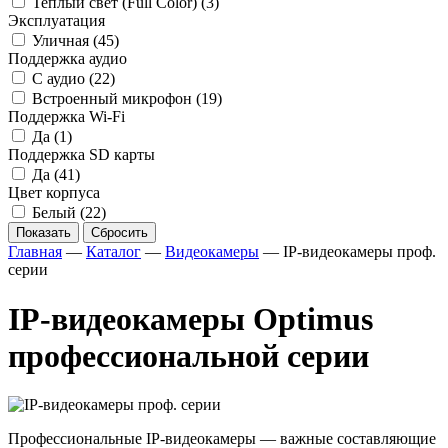
Теплый свет (Full Color)
(3)
Эксплуатация
Уличная
(45)
Поддержка аудио
С аудио
(22)
Встроенный микрофон
(19)
Поддержка Wi-Fi
Да
(1)
Поддержка SD карты
Да
(41)
Цвет корпуса
Белый
(22)
Показать
Сбросить
Главная
—
Каталог
—
Видеокамеры
—
IP-видеокамеры проф.
серии
IP-видеокамеры Optimus
профессиональной серии
Профессиональные IP-видеокамеры — важные составляющие