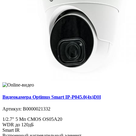
Видеокамера Optimus Smart IP-P045.0(4x)DH
Артикул:
В0000021332
1/2.7" 5 Мп CMOS OS05A20
WDR до 120дБ
Smart IR
Встроенный нагревательный элемент