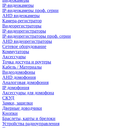
Видеокамеры
IP-видеокамеры
IP-видеокамеры проф. серии
AHD видеокамеры
Камера-регистратор
Видеорегистраторы
IP-видеорегистраторы
IP-видеорегистраторы проф. серии
AHD видеорегистраторы
Сетевое оборудование
Коммутаторы
Аксессуары
Точка доступа и роутеры
Кабель / Материалы
Видеодомофоны
AHD домофония
Аналоговая домофония
IP домофония
Аксессуары для домофона
СКУД
Замки, защелки
Дверные доводчики
Кнопки
Браслеты, карты и брелоки
Устройства радиоуправления