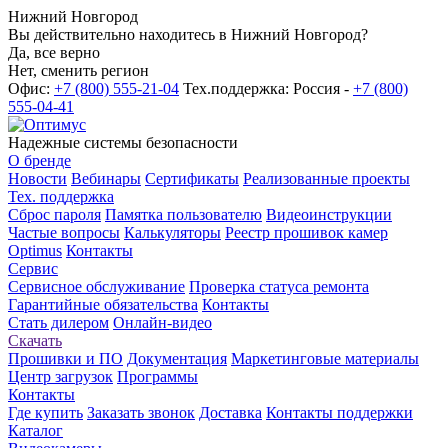
Нижний Новгород
Вы действительно находитесь в Нижний Новгород?
Да, все верно
Нет, сменить регион
Офис:
+7 (800) 555-21-04
Тех.поддержка: Россия -
+7 (800)
555-04-41
Надежные системы безопасности
О бренде
Новости
Вебинары
Сертификаты
Реализованные проекты
Тех. поддержка
Сброс пароля
Памятка пользователю
Видеоинструкции
Частые вопросы
Калькуляторы
Реестр прошивок камер
Optimus
Контакты
Сервис
Сервисное обслуживание
Проверка статуса ремонта
Гарантийные обязательства
Контакты
Стать дилером
Онлайн-видео
Скачать
Прошивки и ПО
Документация
Маркетинговые материалы
Центр загрузок
Программы
Контакты
Где купить
Заказать звонок
Доставка
Контакты поддержки
Каталог