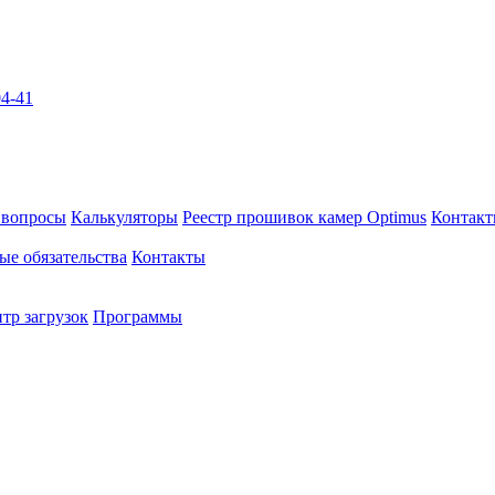
04-41
 вопросы
Калькуляторы
Реестр прошивок камер Optimus
Контак
ые обязательства
Контакты
тр загрузок
Программы