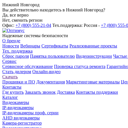
Нижний Новгород
Вы действительно находитесь в Нижний Новгород?
Да, все верно
Нет, сменить регион
Офис:
+7 (800) 555-21-04
Тех.поддержка: Россия -
+7 (800) 555-
Надежные системы безопасности
О бренде
Новости
Вебинары
Сертификаты
Реализованные проекты
Тех. поддержка
Сброс пароля
Памятка пользователю
Видеоинструкции
Частые
Сервис
Сервисное обслуживание
Проверка статуса ремонта
Гарантийн
Стать дилером
Онлайн-видео
Скачать
Прошивки и ПО
Документация
Маркетинговые материалы
Цен
Контакты
Где купить
Заказать звонок
Доставка
Контакты поддержки
Каталог
Видеокамеры
IP-видеокамеры
IP-видеокамеры проф. серии
AHD видеокамеры
Камера-регистратор