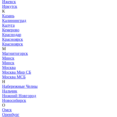
Ижевск
Иркутск
К
Казань
Калининград
Калуга
Кемерово
Краснодар
Красноярск
Красноярск
М
Магнитогорск
Минск
Минск
Москва
Москва Мир СБ
Москва МСБ
Н
Набережные Челны
Нальчик
Нижний Новгород
Новосибирск
О
Омск
Оренбург