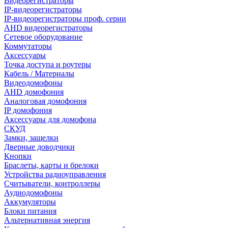
Видеорегистраторы
IP-видеорегистраторы
IP-видеорегистраторы проф. серии
AHD видеорегистраторы
Сетевое оборудование
Коммутаторы
Аксессуары
Точка доступа и роутеры
Кабель / Материалы
Видеодомофоны
AHD домофония
Аналоговая домофония
IP домофония
Аксессуары для домофона
СКУД
Замки, защелки
Дверные доводчики
Кнопки
Браслеты, карты и брелоки
Устройства радиоуправления
Считыватели, контроллеры
Аудиодомофоны
Аккумуляторы
Блоки питания
Альтернативная энергия