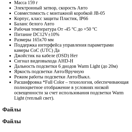
Масса
159 г
Электронный затвор, скорость
Авто
Совместимость с монтажной коробкой
JB-05
Корпус, класс защиты
Пластик, IP66
Баланс белого
Авто
Рабочая температура
От -45 °С до +50 °С
Питание
DC12V±10%
Размеры
165x70 мм
Поддержка интерфейса управления параметрами
камеры CoC (UTC)
Да
Джойстик на кабеле (OSD)
Нет
Сигнал видеовыхода
AHD-H
Дальность подсветки
6 диодов Warm Light (до 20м)
Яркость подсветки
Авто/Вручную
Режим работы подсветки
Авто/Выкл.
Расшифровка
*Full Color – технология, обеспечивающая
полноцветное отображение в условиях низкой
освещенности за счет использования подсветки Warm
Light (теплый свет).
Файлы
Файлы