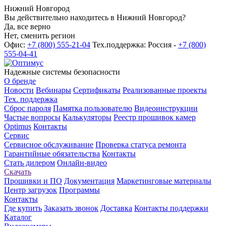
Нижний Новгород
Вы действительно находитесь в Нижний Новгород?
Да, все верно
Нет, сменить регион
Офис:
+7 (800) 555-21-04
Тех.поддержка: Россия -
+7 (800)
555-04-41
Надежные системы безопасности
О бренде
Новости
Вебинары
Сертификаты
Реализованные проекты
Тех. поддержка
Сброс пароля
Памятка пользователю
Видеоинструкции
Частые вопросы
Калькуляторы
Реестр прошивок камер
Optimus
Контакты
Сервис
Сервисное обслуживание
Проверка статуса ремонта
Гарантийные обязательства
Контакты
Стать дилером
Онлайн-видео
Скачать
Прошивки и ПО
Документация
Маркетинговые материалы
Центр загрузок
Программы
Контакты
Где купить
Заказать звонок
Доставка
Контакты поддержки
Каталог