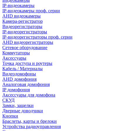
Видеокамеры
IP-видеокамеры
IP-видеокамеры проф. серии
AHD видеокамеры
Камера-регистратор
Видеорегистраторы
IP-видеорегистраторы
IP-видеорегистраторы проф. серии
AHD видеорегистраторы
Сетевое оборудование
Коммутаторы
Аксессуары
Точка доступа и роутеры
Кабель / Материалы
Видеодомофоны
AHD домофония
Аналоговая домофония
IP домофония
Аксессуары для домофона
СКУД
Замки, защелки
Дверные доводчики
Кнопки
Браслеты, карты и брелоки
Устройства радиоуправления