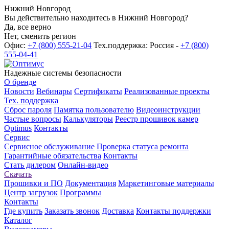
Нижний Новгород
Вы действительно находитесь в Нижний Новгород?
Да, все верно
Нет, сменить регион
Офис:
+7 (800) 555-21-04
Тех.поддержка: Россия -
+7 (800)
555-04-41
Надежные системы безопасности
О бренде
Новости
Вебинары
Сертификаты
Реализованные проекты
Тех. поддержка
Сброс пароля
Памятка пользователю
Видеоинструкции
Частые вопросы
Калькуляторы
Реестр прошивок камер
Optimus
Контакты
Сервис
Сервисное обслуживание
Проверка статуса ремонта
Гарантийные обязательства
Контакты
Стать дилером
Онлайн-видео
Скачать
Прошивки и ПО
Документация
Маркетинговые материалы
Центр загрузок
Программы
Контакты
Где купить
Заказать звонок
Доставка
Контакты поддержки
Каталог