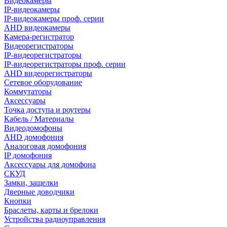
Видеокамеры
IP-видеокамеры
IP-видеокамеры проф. серии
AHD видеокамеры
Камера-регистратор
Видеорегистраторы
IP-видеорегистраторы
IP-видеорегистраторы проф. серии
AHD видеорегистраторы
Сетевое оборудование
Коммутаторы
Аксессуары
Точка доступа и роутеры
Кабель / Материалы
Видеодомофоны
AHD домофония
Аналоговая домофония
IP домофония
Аксессуары для домофона
СКУД
Замки, защелки
Дверные доводчики
Кнопки
Браслеты, карты и брелоки
Устройства радиоуправления