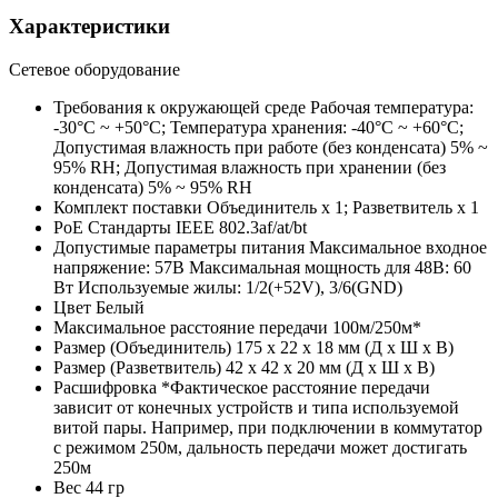
Характеристики
Сетевое оборудование
Требования к окружающей среде
Рабочая температура:
-30°C ~ +50°C; Температура хранения: -40°C ~ +60°C;
Допустимая влажность при работе (без конденсата) 5% ~
95% RH; Допустимая влажность при хранении (без
конденсата) 5% ~ 95% RH
Комплект поставки
Объединитель х 1; Разветвитель х 1
PoE Стандарты
IEEE 802.3af/at/bt
Допустимые параметры питания
Максимальное входное
напряжение: 57В Максимальная мощность для 48В: 60
Вт Используемые жилы: 1/2(+52V), 3/6(GND)
Цвет
Белый
Максимальное расстояние передачи
100м/250м*
Размер (Объединитель)
175 х 22 х 18 мм (Д х Ш х В)
Размер (Разветвитель)
42 х 42 х 20 мм (Д х Ш х В)
Расшифровка
*Фактическое расстояние передачи
зависит от конечных устройств и типа используемой
витой пары. Например, при подключении в коммутатор
с режимом 250м, дальность передачи может достигать
250м
Вес
44 гр