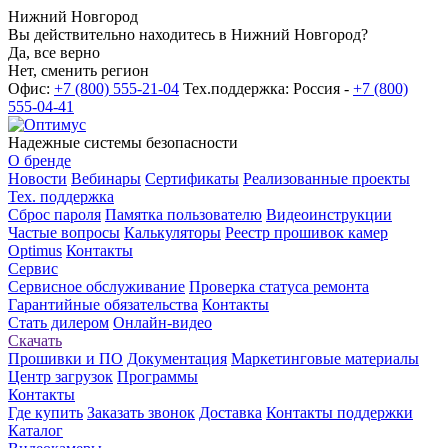
Нижний Новгород
Вы действительно находитесь в Нижний Новгород?
Да, все верно
Нет, сменить регион
Офис:
+7 (800) 555-21-04
Тех.поддержка: Россия -
+7 (800)
555-04-41
Надежные системы безопасности
О бренде
Новости
Вебинары
Сертификаты
Реализованные проекты
Тех. поддержка
Сброс пароля
Памятка пользователю
Видеоинструкции
Частые вопросы
Калькуляторы
Реестр прошивок камер
Optimus
Контакты
Сервис
Сервисное обслуживание
Проверка статуса ремонта
Гарантийные обязательства
Контакты
Стать дилером
Онлайн-видео
Скачать
Прошивки и ПО
Документация
Маркетинговые материалы
Центр загрузок
Программы
Контакты
Где купить
Заказать звонок
Доставка
Контакты поддержки
Каталог