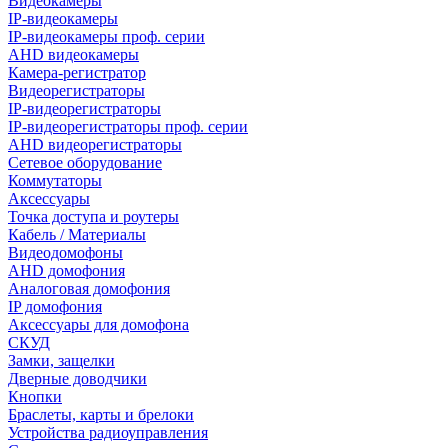
Видеокамеры
IP-видеокамеры
IP-видеокамеры проф. серии
AHD видеокамеры
Камера-регистратор
Видеорегистраторы
IP-видеорегистраторы
IP-видеорегистраторы проф. серии
AHD видеорегистраторы
Сетевое оборудование
Коммутаторы
Аксессуары
Точка доступа и роутеры
Кабель / Материалы
Видеодомофоны
AHD домофония
Аналоговая домофония
IP домофония
Аксессуары для домофона
СКУД
Замки, защелки
Дверные доводчики
Кнопки
Браслеты, карты и брелоки
Устройства радиоуправления