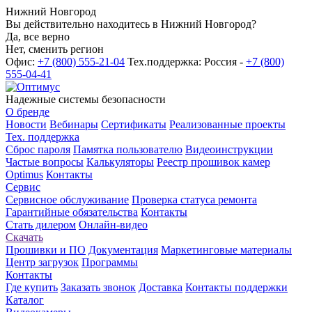
Нижний Новгород
Вы действительно находитесь в Нижний Новгород?
Да, все верно
Нет, сменить регион
Офис:
+7 (800) 555-21-04
Тех.поддержка: Россия -
+7 (800)
555-04-41
Надежные системы безопасности
О бренде
Новости
Вебинары
Сертификаты
Реализованные проекты
Тех. поддержка
Сброс пароля
Памятка пользователю
Видеоинструкции
Частые вопросы
Калькуляторы
Реестр прошивок камер
Optimus
Контакты
Сервис
Сервисное обслуживание
Проверка статуса ремонта
Гарантийные обязательства
Контакты
Стать дилером
Онлайн-видео
Скачать
Прошивки и ПО
Документация
Маркетинговые материалы
Центр загрузок
Программы
Контакты
Где купить
Заказать звонок
Доставка
Контакты поддержки
Каталог