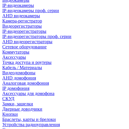
Видеокамеры
IP-видеокамеры
IP-видеокамеры проф. серии
AHD видеокамеры
Камера-регистратор
Видеорегистраторы
IP-видеорегистраторы
IP-видеорегистраторы проф. серии
AHD видеорегистраторы
Сетевое оборудование
Коммутаторы
Аксессуары
Точка доступа и роутеры
Кабель / Материалы
Видеодомофоны
AHD домофония
Аналоговая домофония
IP домофония
Аксессуары для домофона
СКУД
Замки, защелки
Дверные доводчики
Кнопки
Браслеты, карты и брелоки
Устройства радиоуправления