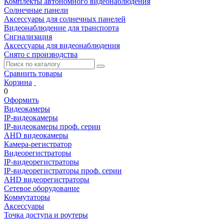
Комплекты автономного видеонаблюдения
Солнечные панели
Аксессуары для солнечных панелей
Видеонаблюдение для транспорта
Сигнализация
Аксессуары для видеонаблюдения
Снято с производства
Сравнить товары
Корзина
0
Оформить
Видеокамеры
IP-видеокамеры
IP-видеокамеры проф. серии
AHD видеокамеры
Камера-регистратор
Видеорегистраторы
IP-видеорегистраторы
IP-видеорегистраторы проф. серии
AHD видеорегистраторы
Сетевое оборудование
Коммутаторы
Аксессуары
Точка доступа и роутеры