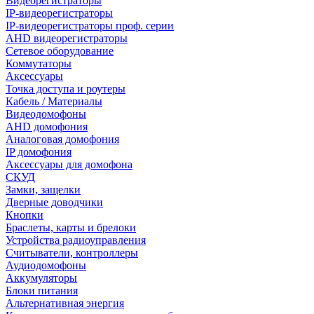
Видеорегистраторы
IP-видеорегистраторы
IP-видеорегистраторы проф. серии
AHD видеорегистраторы
Сетевое оборудование
Коммутаторы
Аксессуары
Точка доступа и роутеры
Кабель / Материалы
Видеодомофоны
AHD домофония
Аналоговая домофония
IP домофония
Аксессуары для домофона
СКУД
Замки, защелки
Дверные доводчики
Кнопки
Браслеты, карты и брелоки
Устройства радиоуправления
Считыватели, контроллеры
Аудиодомофоны
Аккумуляторы
Блоки питания
Альтернативная энергия