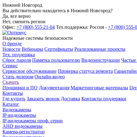
Нижний Новгород
Вы действительно находитесь в Нижний Новгород?
Да, все верно
Нет, сменить регион
Офис:
+7 (800) 555-21-04
Тех.поддержка: Россия -
+7 (800) 555-
Надежные системы безопасности
О бренде
Новости
Вебинары
Сертификаты
Реализованные проекты
Тех. поддержка
Сброс пароля
Памятка пользователю
Видеоинструкции
Частые
Сервис
Сервисное обслуживание
Проверка статуса ремонта
Гарантийн
Стать дилером
Онлайн-видео
Скачать
Прошивки и ПО
Документация
Маркетинговые материалы
Цен
Контакты
Где купить
Заказать звонок
Доставка
Контакты поддержки
Каталог
Видеокамеры
IP-видеокамеры
IP-видеокамеры проф. серии
AHD видеокамеры
Камера-регистратор