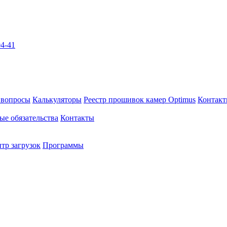
04-41
 вопросы
Калькуляторы
Реестр прошивок камер Optimus
Контак
ые обязательства
Контакты
тр загрузок
Программы