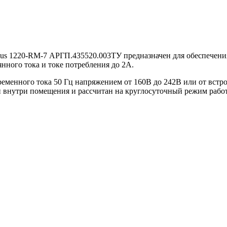
us 1220-RM-7 АРГП.435520.003ТУ предназначен для обеспечени
нного тока и токе потребления до 2А.
ременного тока 50 Гц напряжением от 160В до 242В или от вст
ки внутри помещения и рассчитан на круглосуточный режим раб