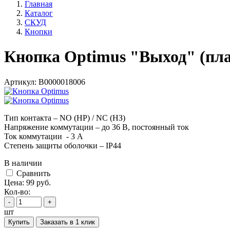
Главная
Каталог
СКУД
Кнопки
Кнопка Optimus "Выход" (пла
Артикул:
В0000018006
Тип контакта – NO (НР) / NC (НЗ)
Напряжение коммутации – до 36 В, постоянный ток
Ток коммутации - 3 А
Степень защиты оболочки – IP44
В наличии
Cравнить
Цена:
99
руб.
Кол-во:
-
+
шт
Купить
Заказать в 1 клик