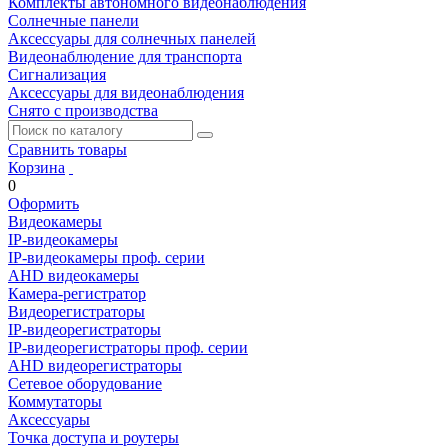
Комплекты автономного видеонаблюдения
Солнечные панели
Аксессуары для солнечных панелей
Видеонаблюдение для транспорта
Сигнализация
Аксессуары для видеонаблюдения
Снято с производства
Сравнить товары
Корзина
0
Оформить
Видеокамеры
IP-видеокамеры
IP-видеокамеры проф. серии
AHD видеокамеры
Камера-регистратор
Видеорегистраторы
IP-видеорегистраторы
IP-видеорегистраторы проф. серии
AHD видеорегистраторы
Сетевое оборудование
Коммутаторы
Аксессуары
Точка доступа и роутеры