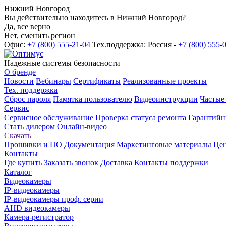
Нижний Новгород
Вы действительно находитесь в Нижний Новгород?
Да, все верно
Нет, сменить регион
Офис:
+7 (800) 555-21-04
Тех.поддержка: Россия -
+7 (800) 555-
Надежные системы безопасности
О бренде
Новости
Вебинары
Сертификаты
Реализованные проекты
Тех. поддержка
Сброс пароля
Памятка пользователю
Видеоинструкции
Частые
Сервис
Сервисное обслуживание
Проверка статуса ремонта
Гарантийн
Стать дилером
Онлайн-видео
Скачать
Прошивки и ПО
Документация
Маркетинговые материалы
Цен
Контакты
Где купить
Заказать звонок
Доставка
Контакты поддержки
Каталог
Видеокамеры
IP-видеокамеры
IP-видеокамеры проф. серии
AHD видеокамеры
Камера-регистратор