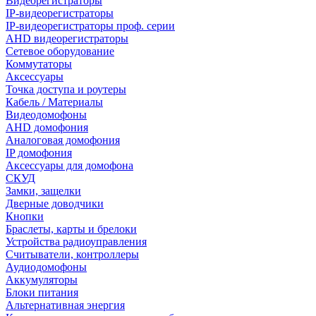
Видеорегистраторы
IP-видеорегистраторы
IP-видеорегистраторы проф. серии
AHD видеорегистраторы
Сетевое оборудование
Коммутаторы
Аксессуары
Точка доступа и роутеры
Кабель / Материалы
Видеодомофоны
AHD домофония
Аналоговая домофония
IP домофония
Аксессуары для домофона
СКУД
Замки, защелки
Дверные доводчики
Кнопки
Браслеты, карты и брелоки
Устройства радиоуправления
Считыватели, контроллеры
Аудиодомофоны
Аккумуляторы
Блоки питания
Альтернативная энергия