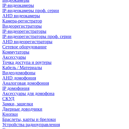
Видеокамеры
IP-видеокамеры
IP-видеокамеры проф. серии
AHD видеокамеры
Камера-регистратор
Видеорегистраторы
IP-видеорегистраторы
IP-видеорегистраторы проф. серии
AHD видеорегистраторы
Сетевое оборудование
Коммутаторы
Аксессуары
Точка доступа и роутеры
Кабель / Материалы
Видеодомофоны
AHD домофония
Аналоговая домофония
IP домофония
Аксессуары для домофона
СКУД
Замки, защелки
Дверные доводчики
Кнопки
Браслеты, карты и брелоки
Устройства радиоуправления