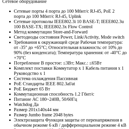
Сетевое оборудование
Сетевые порты
4 порта до 100 Мбит/с RJ-45, PoE 2
порта до 100 Мбит/с RJ-45, Uplink
Сетевые протоколы
IEEE802.3i 10 BASE-T; IEEE802.3u
100 BASE-TX; IEEE802.3x Flow Control
Метод коммутации
Store-and-Forward
Светодиоды состояния
Power, Link/Activity, Mode switch
Требования к окружающей среде
Рабочая температура:
от -35° до +65°C; Относительная влажность: от 10% до
90% (без конденсата); Температура хранения: от -40°C до
+70°C
Потребление
В простое: ≤3Вт; Макс.: ≤65Вт
Комплект поставки
Коммутатор х 1 Кабель питания х 1
Руководство х 1
Система охлаждения
Пассивная
PoE Стандарты
IEEE 802.3af/at
PoE Бюджет
65 Вт
Коммутационная способность
1.2 Гбит/с
Питание
АС 180~240В, 50/60Гц
Watchdog
Да
Размер
201x140x44 мм
Размер Jumbo frame
2048 bytes
Электрозащита
Функция защиты от перенапряжения в
обычном режиме 6 кВ / дифференциальном режиме 4 кВ