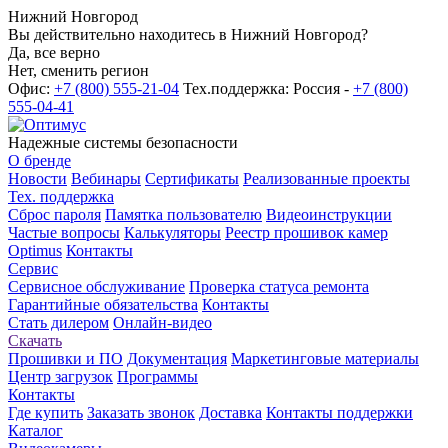
Нижний Новгород
Вы действительно находитесь в Нижний Новгород?
Да, все верно
Нет, сменить регион
Офис:
+7 (800) 555-21-04
Тех.поддержка: Россия -
+7 (800)
555-04-41
Надежные системы безопасности
О бренде
Новости
Вебинары
Сертификаты
Реализованные проекты
Тех. поддержка
Сброс пароля
Памятка пользователю
Видеоинструкции
Частые вопросы
Калькуляторы
Реестр прошивок камер
Optimus
Контакты
Сервис
Сервисное обслуживание
Проверка статуса ремонта
Гарантийные обязательства
Контакты
Стать дилером
Онлайн-видео
Скачать
Прошивки и ПО
Документация
Маркетинговые материалы
Центр загрузок
Программы
Контакты
Где купить
Заказать звонок
Доставка
Контакты поддержки
Каталог