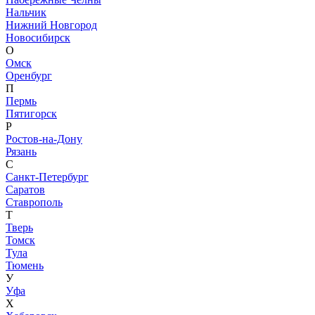
Нальчик
Нижний Новгород
Новосибирск
О
Омск
Оренбург
П
Пермь
Пятигорск
Р
Ростов-на-Дону
Рязань
С
Санкт-Петербург
Саратов
Ставрополь
Т
Тверь
Томск
Тула
Тюмень
У
Уфа
Х