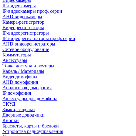
Видеокамеры
IP-видеокамеры
IP-видеокамеры проф. серии
AHD видеокамеры
Камера-регистратор
Видеорегистраторы
IP-видеорегистраторы
IP-видеорегистраторы проф. серии
AHD видеорегистраторы
Сетевое оборудование
Коммутаторы
Аксессуары
Точка доступа и роутеры
Кабель / Материалы
Видеодомофоны
AHD домофония
Аналоговая домофония
IP домофония
Аксессуары для домофона
СКУД
Замки, защелки
Дверные доводчики
Кнопки
Браслеты, карты и брелоки
Устройства радиоуправления