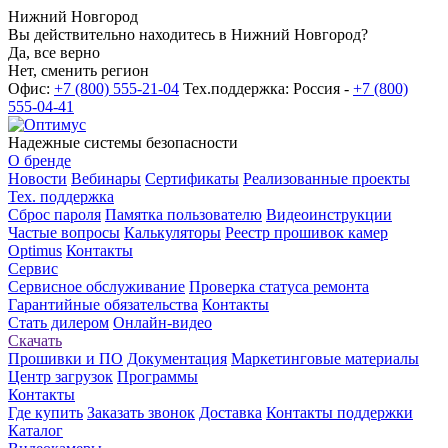
Нижний Новгород
Вы действительно находитесь в Нижний Новгород?
Да, все верно
Нет, сменить регион
Офис:
+7 (800) 555-21-04
Тех.поддержка: Россия -
+7 (800)
555-04-41
Надежные системы безопасности
О бренде
Новости
Вебинары
Сертификаты
Реализованные проекты
Тех. поддержка
Сброс пароля
Памятка пользователю
Видеоинструкции
Частые вопросы
Калькуляторы
Реестр прошивок камер
Optimus
Контакты
Сервис
Сервисное обслуживание
Проверка статуса ремонта
Гарантийные обязательства
Контакты
Стать дилером
Онлайн-видео
Скачать
Прошивки и ПО
Документация
Маркетинговые материалы
Центр загрузок
Программы
Контакты
Где купить
Заказать звонок
Доставка
Контакты поддержки
Каталог