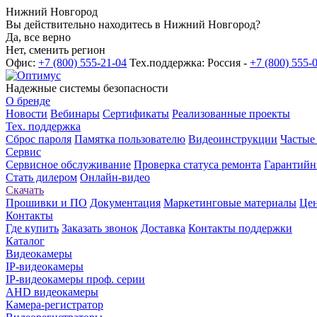
Нижний Новгород
Вы действительно находитесь в Нижний Новгород?
Да, все верно
Нет, сменить регион
Офис:
+7 (800) 555-21-04
Тех.поддержка: Россия -
+7 (800) 555-
Надежные системы безопасности
О бренде
Новости
Вебинары
Сертификаты
Реализованные проекты
Тех. поддержка
Сброс пароля
Памятка пользователю
Видеоинструкции
Частые
Сервис
Сервисное обслуживание
Проверка статуса ремонта
Гарантийн
Стать дилером
Онлайн-видео
Скачать
Прошивки и ПО
Документация
Маркетинговые материалы
Цен
Контакты
Где купить
Заказать звонок
Доставка
Контакты поддержки
Каталог
Видеокамеры
IP-видеокамеры
IP-видеокамеры проф. серии
AHD видеокамеры
Камера-регистратор