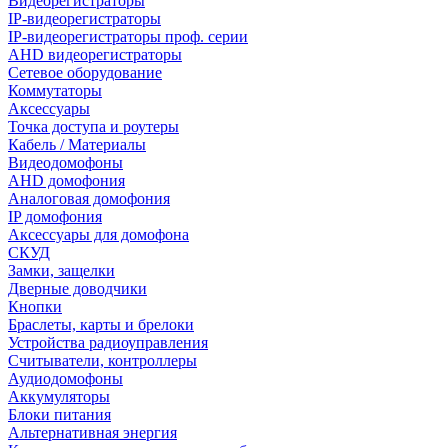
Видеорегистраторы
IP-видеорегистраторы
IP-видеорегистраторы проф. серии
AHD видеорегистраторы
Сетевое оборудование
Коммутаторы
Аксессуары
Точка доступа и роутеры
Кабель / Материалы
Видеодомофоны
AHD домофония
Аналоговая домофония
IP домофония
Аксессуары для домофона
СКУД
Замки, защелки
Дверные доводчики
Кнопки
Браслеты, карты и брелоки
Устройства радиоуправления
Считыватели, контроллеры
Аудиодомофоны
Аккумуляторы
Блоки питания
Альтернативная энергия