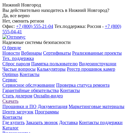
Нижний Новгород
Вы действительно находитесь в Нижний Новгород?
Да, все верно
Нет, сменить регион
Офис:
+7 (800) 555-21-04
Тех.поддержка: Россия -
+7 (800)
555-04-41
Надежные системы безопасности
О бренде
Новости
Вебинары
Сертификаты
Реализованные проекты
Тех. поддержка
Сброс пароля
Памятка пользователю
Видеоинструкции
Частые вопросы
Калькуляторы
Реестр прошивок камер
Optimus
Контакты
Сервис
Сервисное обслуживание
Проверка статуса ремонта
Гарантийные обязательства
Контакты
Стать дилером
Онлайн-видео
Скачать
Прошивки и ПО
Документация
Маркетинговые материалы
Центр загрузок
Программы
Контакты
Где купить
Заказать звонок
Доставка
Контакты поддержки
Каталог