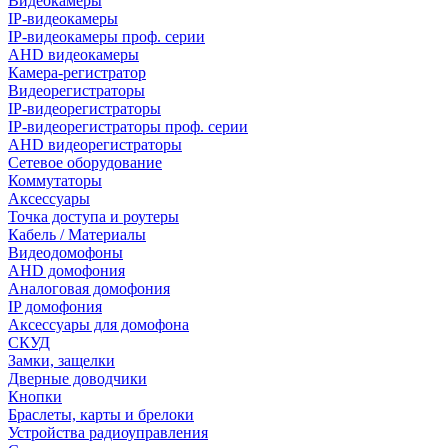
Видеокамеры
IP-видеокамеры
IP-видеокамеры проф. серии
AHD видеокамеры
Камера-регистратор
Видеорегистраторы
IP-видеорегистраторы
IP-видеорегистраторы проф. серии
AHD видеорегистраторы
Сетевое оборудование
Коммутаторы
Аксессуары
Точка доступа и роутеры
Кабель / Материалы
Видеодомофоны
AHD домофония
Аналоговая домофония
IP домофония
Аксессуары для домофона
СКУД
Замки, защелки
Дверные доводчики
Кнопки
Браслеты, карты и брелоки
Устройства радиоуправления