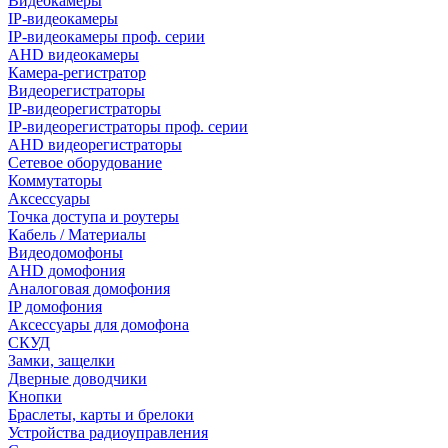
Видеокамеры
IP-видеокамеры
IP-видеокамеры проф. серии
AHD видеокамеры
Камера-регистратор
Видеорегистраторы
IP-видеорегистраторы
IP-видеорегистраторы проф. серии
AHD видеорегистраторы
Сетевое оборудование
Коммутаторы
Аксессуары
Точка доступа и роутеры
Кабель / Материалы
Видеодомофоны
AHD домофония
Аналоговая домофония
IP домофония
Аксессуары для домофона
СКУД
Замки, защелки
Дверные доводчики
Кнопки
Браслеты, карты и брелоки
Устройства радиоуправления