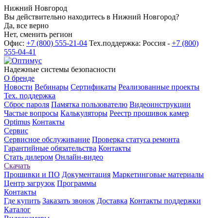
Нижний Новгород
Вы действительно находитесь в Нижний Новгород?
Да, все верно
Нет, сменить регион
Офис:
+7 (800) 555-21-04
Тех.поддержка: Россия -
+7 (800)
555-04-41
Надежные системы безопасности
О бренде
Новости
Вебинары
Сертификаты
Реализованные проекты
Тех. поддержка
Сброс пароля
Памятка пользователю
Видеоинструкции
Частые вопросы
Калькуляторы
Реестр прошивок камер
Optimus
Контакты
Сервис
Сервисное обслуживание
Проверка статуса ремонта
Гарантийные обязательства
Контакты
Стать дилером
Онлайн-видео
Скачать
Прошивки и ПО
Документация
Маркетинговые материалы
Центр загрузок
Программы
Контакты
Где купить
Заказать звонок
Доставка
Контакты поддержки
Каталог