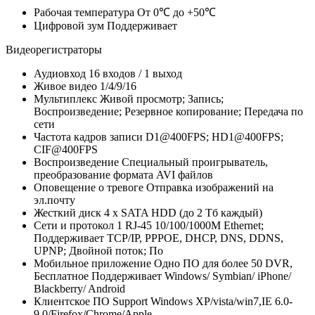
Рабочая температура
От 0℃ до +50℃
Цифровой зум
Поддерживает
Видеорегистраторы
Аудиовход
16 входов / 1 выход
Живое видео
1/4/9/16
Мультиплекс
Живой просмотр; Запись;
Воспроизведение; Резервное копирование; Передача по
сети
Частота кадров записи
D1@400FPS; HD1@400FPS;
CIF@400FPS
Воспроизведение
Специальный проигрыватель,
преобразование формата AVI файлов
Оповещение о тревоге
Отправка изображений на
эл.почту
Жесткий диск
4 x SATA HDD (до 2 Тб каждый)
Сети и протокол
1 RJ-45 10/100/1000M Ethernet;
Поддерживает TCP/IP, PPPOE, DHCP, DNS, DDNS,
UPNP; Двойной поток; По
Мобильное приложение
Одно ПО для более 50 DVR,
Бесплатное Поддерживает Windows/ Symbian/ iPhone/
Blackberry/ Android
Клиентское ПО
Support Windows XP/vista/win7,IE 6.0-
9.0/Firefox/Chrome/Apple