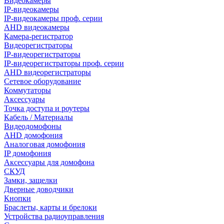
Видеокамеры
IP-видеокамеры
IP-видеокамеры проф. серии
AHD видеокамеры
Камера-регистратор
Видеорегистраторы
IP-видеорегистраторы
IP-видеорегистраторы проф. серии
AHD видеорегистраторы
Сетевое оборудование
Коммутаторы
Аксессуары
Точка доступа и роутеры
Кабель / Материалы
Видеодомофоны
AHD домофония
Аналоговая домофония
IP домофония
Аксессуары для домофона
СКУД
Замки, защелки
Дверные доводчики
Кнопки
Браслеты, карты и брелоки
Устройства радиоуправления