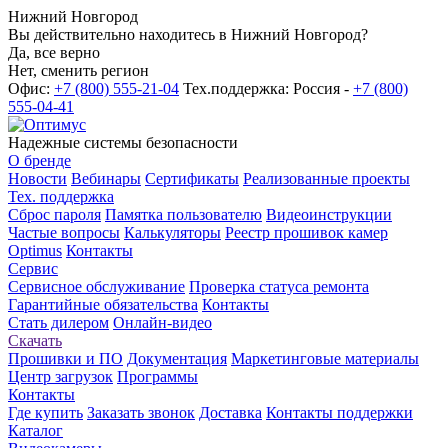
Нижний Новгород
Вы действительно находитесь в Нижний Новгород?
Да, все верно
Нет, сменить регион
Офис:
+7 (800) 555-21-04
Тех.поддержка: Россия -
+7 (800)
555-04-41
Надежные системы безопасности
О бренде
Новости
Вебинары
Сертификаты
Реализованные проекты
Тех. поддержка
Сброс пароля
Памятка пользователю
Видеоинструкции
Частые вопросы
Калькуляторы
Реестр прошивок камер
Optimus
Контакты
Сервис
Сервисное обслуживание
Проверка статуса ремонта
Гарантийные обязательства
Контакты
Стать дилером
Онлайн-видео
Скачать
Прошивки и ПО
Документация
Маркетинговые материалы
Центр загрузок
Программы
Контакты
Где купить
Заказать звонок
Доставка
Контакты поддержки
Каталог