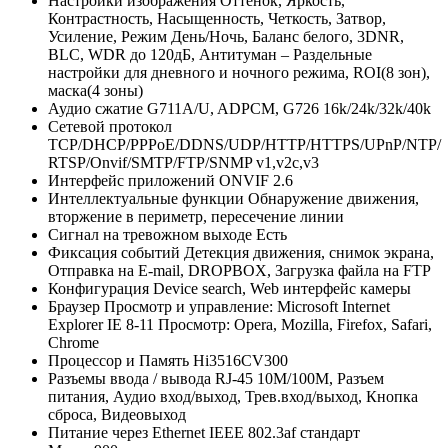
Настройки изображения
Оттенок, Яркость,
Контрастность, Насыщенность, Четкость, Затвор,
Усиление, Режим День/Ночь, Баланс белого, 3DNR,
BLC, WDR до 120дБ, Антитуман – Раздельные
настройки для дневного и ночного режима, ROI(8 зон),
маска(4 зоны)
Аудио сжатие
G711A/U, ADPCM, G726 16k/24k/32k/40k
Сетевой протокол
TCP/DHCP/PPPoE/DDNS/UDP/HTTP/HTTPS/UPnP/NTP/
RTSP/Onvif/SMTP/FTP/SNMP v1,v2c,v3
Интерфейс приложений
ONVIF 2.6
Интеллектуальные функции
Обнаружение движения,
вторжение в периметр, пересечение линии
Сигнал на тревожном выходе
Есть
Фиксация событий
Детекция движения, снимок экрана,
Отправка на E-mail, DROPBOX, Загрузка файла на FTP
Конфигурация
Device search, Web интерфейс камеры
Браузер
Просмотр и управление: Microsoft Internet
Explorer IE 8-11 Просмотр: Opera, Mozilla, Firefox, Safari,
Chrome
Процессор и Память
Hi3516CV300
Разъемы ввода / вывода
RJ-45 10M/100M, Разъем
питания, Аудио вход/выход, Трев.вход/выход, Кнопка
сброса, Видеовыход
Питание через Ethernet
IEEE 802.3af стандарт