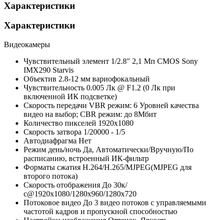
Характеристики
Характеристики
Видеокамеры
Чувствительный элемент
1/2.8" 2,1 Мп CMOS Sony
IMX290 Starvis
Объектив
2.8-12 мм вариофокальный
Чувствительность
0.005 Лк @ F1.2 (0 Лк при
включенной ИК подсветке)
Скорость передачи
VBR режим: 6 Уровней качества
видео на выбор; CBR режим: до 8Мбит
Количество пикселей
1920х1080
Скорость затвора
1/20000 - 1/5
Автодиафрагма
Нет
Режим день/ночь
Да, Автоматически/Вручную/По
расписанию, встроенный ИК-фильтр
Форматы сжатия
Н.264/H.265/MJPEG(MJPEG для
второго потока)
Скорость отображения
До 30к/
с@1920х1080/1280х960/1280х720
Потоковое видео
До 3 видео потоков с управляемыми
частотой кадров и пропускной способностью