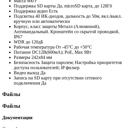
Масса
900 г
Поддержка SD карты
Да, microSD карта, до 128Гб
Поддержка аудио
Есть
Подсветка
40 ИК-диодов, дальность до 50м, вкл./выкл.
вручную или автоматически
Корпус, класс защиты
Металл (Алюминий),
Антивандальный. Кронштейн со скрытой проводкой,
IР67
WDR
до 120дБ
Рабочая температура
От -45°С до +50°С
Питание
DC12В(600мА); РоЕ, Мах 9Вт
Размеры
242х84 мм
Безопасность
Защита паролем; Настройка приоритетов
доступа пользователей; IP фильтр
Видео выход
Да
Запись на SD карту при отсутствии сетевого
подключения
Да
Файлы
Файлы
Документация