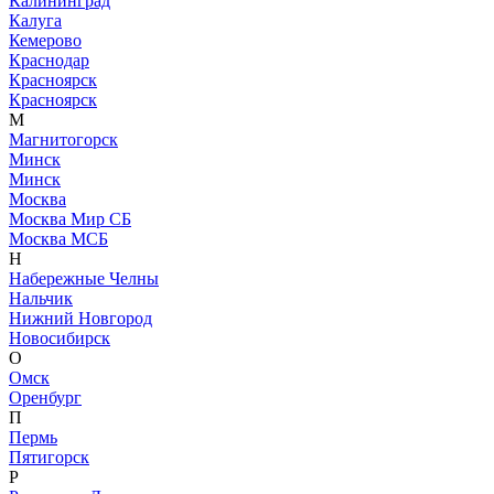
Калининград
Калуга
Кемерово
Краснодар
Красноярск
Красноярск
М
Магнитогорск
Минск
Минск
Москва
Москва Мир СБ
Москва МСБ
Н
Набережные Челны
Нальчик
Нижний Новгород
Новосибирск
О
Омск
Оренбург
П
Пермь
Пятигорск
Р