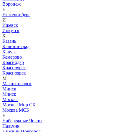
Воронеж
Е
Екатеринбург
И
Ижевск
Иркутск
К
Казань
Калининград
Калуга
Кемерово
Краснодар
Красноярск
Красноярск
М
Магнитогорск
Минск
Минск
Москва
Москва Мир СБ
Москва МСБ
Н
Набережные Челны
Нальчик
Нижний Новгород