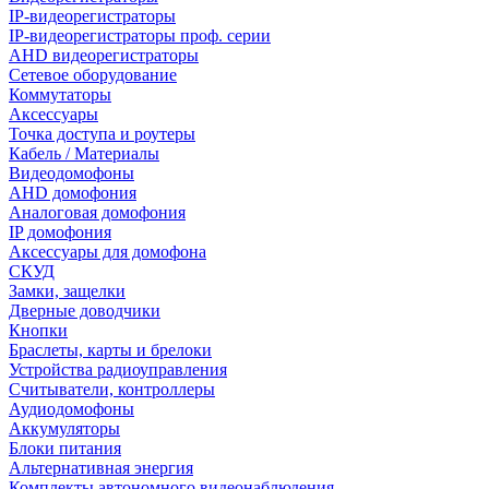
IP-видеорегистраторы
IP-видеорегистраторы проф. серии
AHD видеорегистраторы
Сетевое оборудование
Коммутаторы
Аксессуары
Точка доступа и роутеры
Кабель / Материалы
Видеодомофоны
AHD домофония
Аналоговая домофония
IP домофония
Аксессуары для домофона
СКУД
Замки, защелки
Дверные доводчики
Кнопки
Браслеты, карты и брелоки
Устройства радиоуправления
Считыватели, контроллеры
Аудиодомофоны
Аккумуляторы
Блоки питания
Альтернативная энергия
Комплекты автономного видеонаблюдения