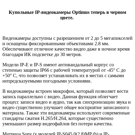
Купольные IP-видеокамеры Optimus теперь в черном
цвете.
Видеокамеры доступны с разрешением от 2 до 5 мегапикселей
и оснащены фиксированными объективами 2.8 мм.
Обеспечивают отличное качество видео даже в ночное время
благодаря ИК подсветке до 30 метров.
Модели IP-E и IP-S имеют антивандальный корпус со
степенью защиты IP66 с рабочей температурой от -45° С до
+50° С, что позволяет устанавливать их в местах с самыми
непредсказуемыми погодными условиями.
В видеокамеры встроен микрофон, который позволяет вести
запись параллельно с видео. Данная функция облегчает
процесс записи видео и аудио, так как синхронизации звука и
видео существенно улучшает общее восприятие записанного
материала. Также эти видеокамеры используют современные
стандарты сжатия H.265/H.264, которые существенно
уменьшают размер видеофайлов без потери качества.
Матрица Sony (у моделей IP-S045.0(2.8)MP (b) и IP-