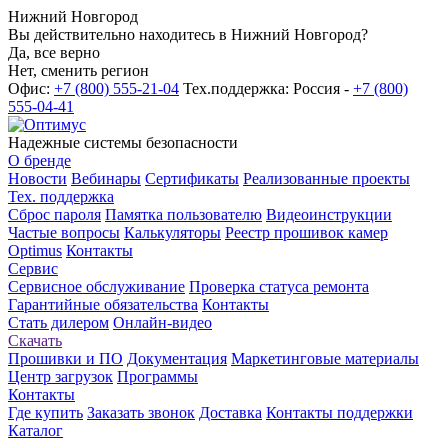
Нижний Новгород
Вы действительно находитесь в Нижний Новгород?
Да, все верно
Нет, сменить регион
Офис:
+7 (800) 555-21-04
Тех.поддержка: Россия -
+7 (800)
555-04-41
Надежные системы безопасности
О бренде
Новости
Вебинары
Сертификаты
Реализованные проекты
Тех. поддержка
Сброс пароля
Памятка пользователю
Видеоинструкции
Частые вопросы
Калькуляторы
Реестр прошивок камер
Optimus
Контакты
Сервис
Сервисное обслуживание
Проверка статуса ремонта
Гарантийные обязательства
Контакты
Стать дилером
Онлайн-видео
Скачать
Прошивки и ПО
Документация
Маркетинговые материалы
Центр загрузок
Программы
Контакты
Где купить
Заказать звонок
Доставка
Контакты поддержки
Каталог