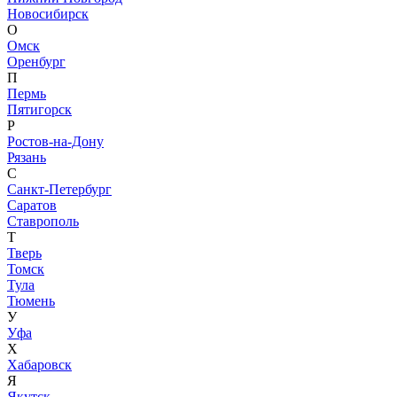
Новосибирск
О
Омск
Оренбург
П
Пермь
Пятигорск
Р
Ростов-на-Дону
Рязань
С
Санкт-Петербург
Саратов
Ставрополь
Т
Тверь
Томск
Тула
Тюмень
У
Уфа
Х
Хабаровск
Я
Якутск